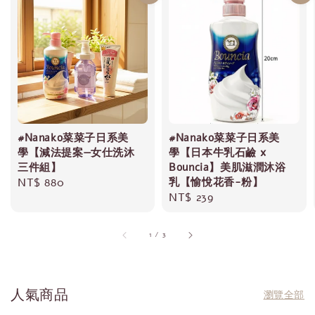
#Nanako菜菜子日系美
#Nanako菜菜子日系美
學【減法提案—女仕洗沐
學【日本牛乳石鹼 x
三件組】
Bouncia】美肌滋潤沐浴
Regular
NT$ 880
乳【愉悅花香-粉】
Regular
NT$ 239
price
price
1
/
3
人氣商品
瀏覽全部