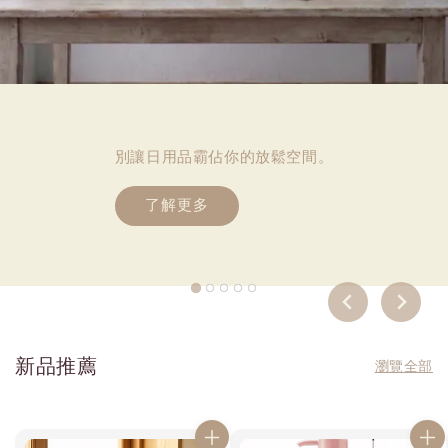
別讓日用品霸佔你的放鬆空間。
了解更多
…
新品推薦
瀏覽全部